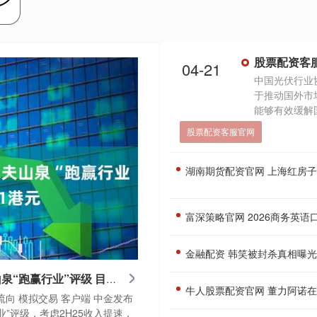
04-21
中国光伏行业
于推动国外市
能够有效缓解国
股票配资客服官网
湖南期货配资官网 上海红房子产科生
富深策略官网 2026商务英语
金融配资 韩笑被封杀真相曝
智慧配资APP下载 中金：维持农夫山泉“跑赢行业”评级 目标价升至61港元
牛人股票配资官网 董力阿诺
流向 模拟交易 客户端 中金发布
业”评级，考虑2H25收入提速，