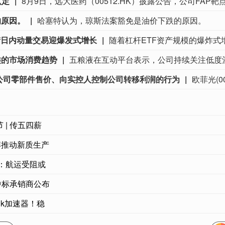
认定
的原因。
哈塞特认为，琼斯法案豁免是油价下跌的原因。
街日内动量交易迎爆发式增长
类的市场消费趋势
公司零部件售价、向实控人控制公司转移利润的行为
| 传五四薪
解推动新质生产
告：航运受阻或
中标承销商公布
nk加速器！稳