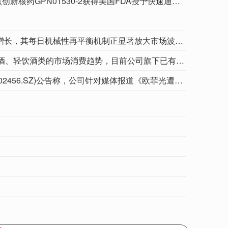
8月9日，远大医药（00512.HK）披露公告，公司FAP靶点创新核药GPN01530-2获得美国FDA授予快速通道资格（FTD）。GPN01530-2目前已获FDA批准开展用于诊断实体瘤的I/II期临床研究，此次获快速通道资格认定，有望加快GPN01530-2未来开发及上市进程。
随着杠杆ETF资产规模的爆炸式增长，其每日机械性再平衡机制正显著放大市场波动，进而为华尔街日内动量交易策略创造了新的获利途径。当前，半导体等科技板块已成为此类短期趋势交易的核心领域。杠杆ETF的运作机制决定了其具有天然的顺周期特征。为维持既定杠杆倍数，此类基金在市场上涨时必须追加买入，下跌时则被迫卖出。在此背景下，专注于高波动资产的日内动量策略迎来了显著增长。数据显示，自2024年以来，针对半导体行业的日内动量有效策略数量增长逾两倍。这类策略通过严格的量化规则在价格大幅波动时捕捉短期趋势，其风险调整后收益远超美股整体指数表现。摩根大通策略师指出，当前市场的高波动性特征令人回想起1998年技术革命时期，为日内动量策略提供了极佳的交易环境。
五粮液在互动平台表示，公司持续关注低度酒、轻饮酒类的市场消费趋势，目前公司旗下已有29度一见倾心、果酒及气泡酒等多款适配日常佐餐、多元场景的低度产品。
欧菲光(002456.SZ)公告称，公司针对媒体报道《欧菲光遭举报！实控人蔡荣军被指设体外公司掏空上市公司资产》进行澄清。公司与实控人蔡荣军控制公司新菲光、新思考的研发目标、技术路线、产品应用场景各不相同。公司研发形成的工艺、技术、专利均服务于本公司产品，不存在与新思考、新菲光互相通用、共享的研发技术及专利，亦不存在由公司承担研发亏损风险但将成熟工艺无合理授权或技术转让费直接复用于新菲光光模块产品的情况。公司未为新菲光生产或代工该报道所述光模块光学组件、玻璃桥、精密结构件等产品，不存在人为压低公司零部件售价、向新菲光转移利润的行为，也不存在“早年从欧菲光拆分VCM马达核心业务，欧菲光承担全部研发成本，成熟后高毛利业务归新思考。”的情况。相关报道所述内容系网络谣传，公司已正式向相关媒体发出《撤稿通知函》，要求删除不实报道并停止传播。针对相关不实报道及误导性信息，公司已报案并采取必要法律及应对措施，将依法追究相关主体的法律责任。