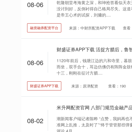
乾隆朝堂考海黄之深，和珅抢答看似天衣
08-06
没讨到好，反倒衬得自己格局尽失。这道
是帝王心术的试探，刘墉的....
来源：中财所配资APP下载
查看：
融资融券配资平台
1120年前后，钱塘江边的六和寺里，暮
08-06
而坐，双手合十，耳边仿佛仍有阵阵金鼓
十三，刚刚在征讨方腊....
来源：原津配资
查看：190
财盛证券APP下载
潮新闻客户端记者陈晔 “点赞，我妈再也不会
08-02
准网上乱推，太及时了”“终于管管那些弹
评论 4月....