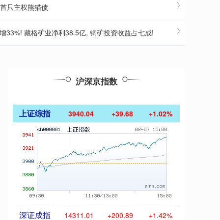
行首只主权熊猫债
33%! 藏格矿业净利38.5亿, 铜矿投资收益占七成!
沪深京指数
上证综指
3940.04
+39.68
+1.02%
深证成指
14311.01
+200.89
+1.42%