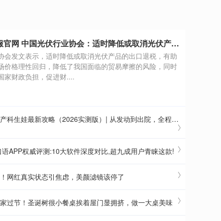
股票配资客服官网 中国光伏行业协会：适时降低或取消光伏产品的出口退税，有助于推动国外市场价格理性回归
协会发文表示，适时降低或取消光伏产品的出口退税，有助
场价格理性回归，降低了我国面临的贸易摩擦的风险，同时
家财政负担，促进财....
娃最新攻略（2026实测版）| 从发动到出院，全程手把手陪你闯关
口语APP权威评测:10大软件深度对比,超九成用户青睐这款!
光！网红真实状态引焦虑，美颜滤镜该停了
在家过节！圣诞树很小餐桌挨着屋门显拥挤，做一大桌美味