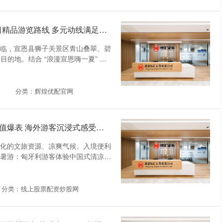
易融资配资官网 宣恩狮子关推出夏日精品游览路线 多元动线满足客群避暑需求
来临，宣恩县狮子关景区青山叠翠、碧
的地。结合 “浪漫宣恩嗨一夏” 文
分类：辉煌优配官网
点石策略官网 体验“中国式清凉”热力值爆表 海外游客沉浸式感受夏日中国火热魅力
元化的文旅资源、凉爽气候、入境便利
暑游：匈牙利游客体验中国式清凉 r
分类：线上股票配资炒股网