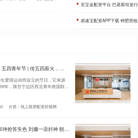
至宝金配资平台 巴基斯坦发
易速宝配资APP下载 钾肥营收增
大配资优配APP下载 【融媒微海报】五四青年节 | 传五四薪火，贺青年之节
国学生爱国运动而设立的节日，它来源
1939年，陕甘宁边区西北青年救国联合
3
分类：线上股票配资炒股网
融资融券配资平台 乾隆考海黄何深 和珅抢答失色 刘墉一语封神 朝堂智斗藏乾坤