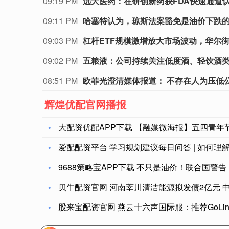
09:19 PM
远大医药：在研创新药获FDA快速通道
09:11 PM
哈塞特认为，琼斯法案豁免是油价下跌
09:03 PM
杠杆ETF规模激增放大市场波动，华尔
09:02 PM
五粮液：公司持续关注低度酒、轻饮酒
08:51 PM
欧菲光澄清媒体报道： 不存在人为压低
辉煌优配官网播报
大配资优配APP下载 【融媒微海报】五四青年节 
爱配配资平台 学习规划建议每日问答 | 如何理
9688策略宝APP下载 不只是油价！联合国警
贝牛配资官网 河南莘川清洁能源拟发债2亿元 
股来宝配资官网 燕云十六声国际服：推荐GoLi