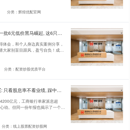
分类：辉煌优配官网
九五配资平台 对标圣阳翻倍走势! 又一批6元低价黑马崛起, 这6只潜力十足!
得体会，和个人身边真实案例分享，
请大家别盲目跟风，盈亏自负！成年
分类：配资炒股优质平台
恒运配资官网 银行股投资别再闭眼买: 只看股息率不看业绩, 踩中三种陷阱会更惨
4200亿元，工商银行单家派息超
者心动。但同一份年报也揭示了一个残
分类：线上股票配资炒股网