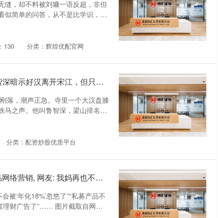
无缝，却不料被刘墉一语反超，非但
看似简单的问答，从不是比学识，而
130
分类：辉煌优配官网
财盛证券APP下载 活捉方腊后，鲁智深暗示好汉离开宋江，但只有6人听懂，得以善终
鼓刚落，潮声正急。寺里一个大汉盘膝
铁马之声。他叫鲁智深，梁山排名第
分类：配资炒股优质平台
米升网配资官网 八部门规范金融产品网络营销, 网友: 我妈再也不会被忽悠了
被‘年化18%’忽悠了”“私募产品不
窗理财广告了”…… 图片截取自网友